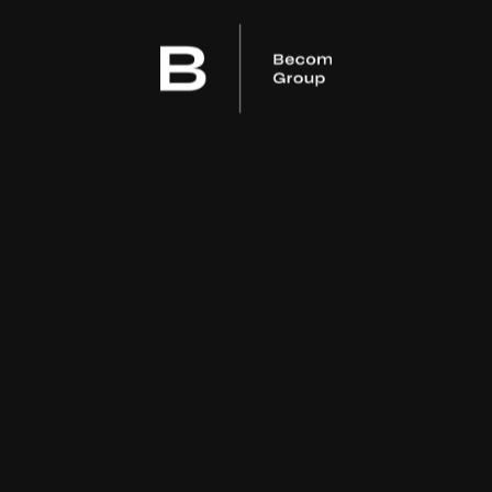
taalinen autoliike, joka on
remium-autojen maahantuontiin
Becom Shop
Ota yhteyttä