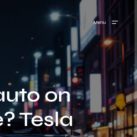
Menu
uto on
e? Tesla