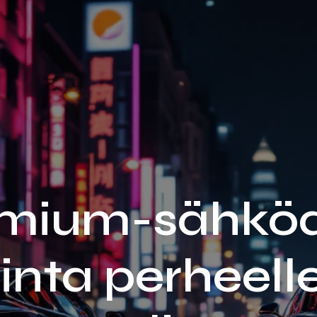
emium-sähköa
inta perheell