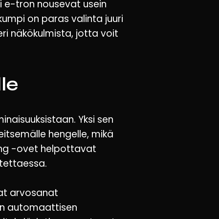
i e-tron nousevat usein
kumpi on paras valinta juuri
ri näkökulmista, jotta voit
le
minaisuuksistaan. Yksi sen
eitsemälle hengelle, mikä
Wing -ovet helpottavat
stettaessa.
eat arvosanat
ten automaattisen