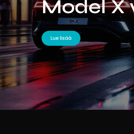
Model X v
Lue lisää