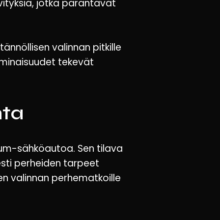
vityksiä, jotka parantavat
nnöllisen valinnan pitkille
ominaisuudet tekevät
nta
mium-sähköautoa. Sen tilava
sesti perheiden tarpeet
sen valinnan perhematkoille