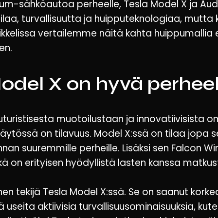
um-sähköautoa perheelle, Tesla Model X ja Aud
laa, turvallisuutta ja huipputeknologiaa, mutta 
ikkelissa vertailemme näitä kahta huippumallia e
en.
Model X on hyvä perheel
turistisesta muotoilustaan ja innovatiivisista o
ytössä on tilavuus. Model X:ssä on tilaa jopa s
innan suuremmille perheille. Lisäksi sen Falcon 
ä on erityisen hyödyllistä lasten kanssa matku
nen tekijä Tesla Model X:ssä. Se on saanut kork
ä useita aktiivisia turvallisuusominaisuuksia, ku