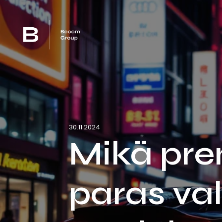
30.11.2024
Mikä pr
paras val