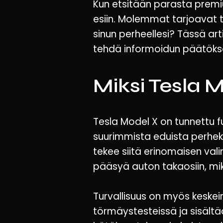
Kun etsitään parasta premi
esiin. Molemmat tarjoavat ti
sinun perheellesi? Tässä art
tehdä informoidun päätöks
Miksi Tesla 
Tesla Model X on tunnettu fu
suurimmista eduista perhekä
tekee siitä erinomaisen val
pääsyä auton takaosiin, mik
Turvallisuus on myös keskei
törmäystesteissä ja sisältä