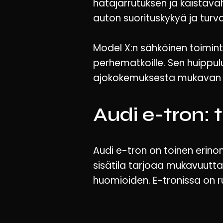
hätäjarrutuksen ja kaistavah
auton suorituskykyä ja turv
Model X:n sähköinen toimint
perhematkoille. Sen huippu
ajokokemuksesta mukavan j
Audi e-tron: t
Audi e-tron on toinen erino
sisätila tarjoaa mukavuutta 
huomioiden. E-tronissa on ru
ja arjen askareisiin.