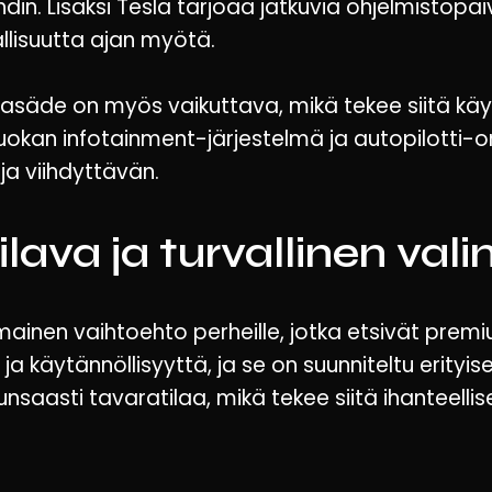
din. Lisäksi Tesla tarjoaa jatkuvia ohjelmistopäi
allisuutta ajan myötä.
asäde on myös vaikuttava, mikä tekee siitä käytä
luokan infotainment-järjestelmä ja autopilotti-
a viihdyttävän.
ilava ja turvallinen vali
mainen vaihtoehto perheille, jotka etsivät pre
ja käytännöllisyyttä, ja se on suunniteltu erityi
nsaasti tavaratilaa, mikä tekee siitä ihanteelli