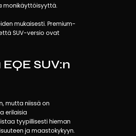
a monikäyttöisyyttä.
den mukaisesti. Premium-
että SUV-versio ovat
a EQE SUV:n
, mutta niissä on
 erilaisia
staa tyypillisesti hieman
suuteen ja maastokykyyn.