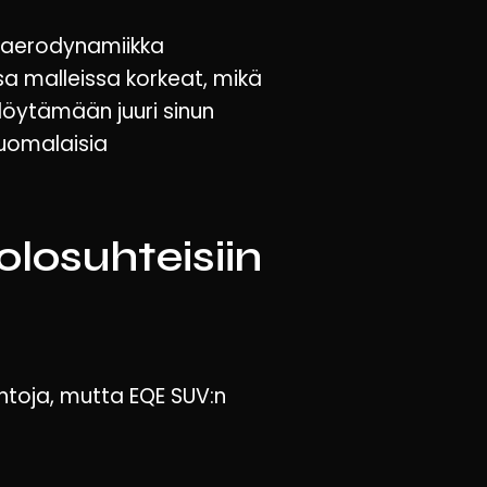
 aerodynamiikka
a malleissa korkeat, mikä
löytämään juuri sinun
suomalaisia
losuhteisiin
toja, mutta EQE SUV:n
ä erityisen sopivan
uolestaan energiatehokkaampi