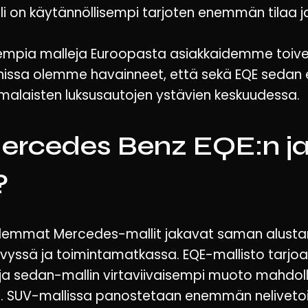
i on käytännöllisempi tarjoten enemmän tilaa j
pia malleja Euroopasta asiakkaidemme toivei
ssa olemme havainneet, että sekä EQE sedan 
omalaisten luksusautojen ystävien keskuudessa.
Mercedes Benz EQE:n j
?
lemmat Mercedes-mallit jakavat saman alustan
yvyssä ja toimintamatkassa. EQE-mallisto tarjoaa
a sedan-mallin virtaviivaisempi muoto mahdolli
 SUV-mallissa panostetaan enemmän nelivetoi