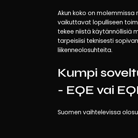
Akun koko on molemmissa m
vaikuttavat lopulliseen to
tekee niistä käytännöllisiä
tarpeisiisi teknisesti sopiv
liikenneolosuhteita.
Kumpi sovelt
- EQE vai E
Suomen vaihtelevissa olosu
korkeampi maavara ja tyypil
talviolosuhteisiin ja huono