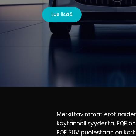
Lue lisää
Merkittävimmät erot näiden
käytännöllisyydestä. EQE o
EQE SUV puolestaan on kor