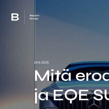
29.5.2025
Mitä ero
ja EQE S