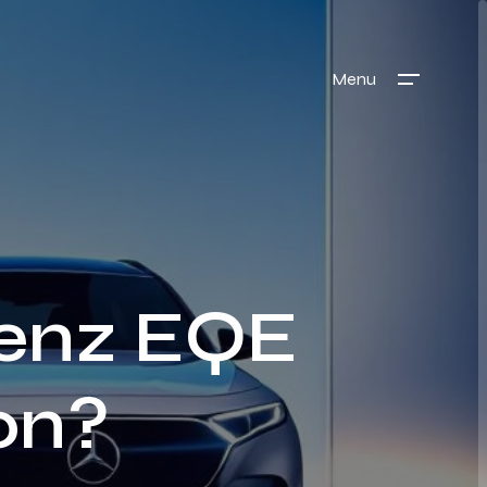
Menu
Benz EQE
on?