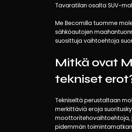
Tavaratilan osalta SUV-mall
Me Becomilla tuomme molem
sähköautojen maahantuonni
suosittuja vaihtoehtoja su
Mitkä ovat 
tekniset erot
Tekniseltä perustaltaan mo
merkittäviä eroja suoritusk
moottoritehovaihtoehtoja, j
pidemmän toimintamatkan.