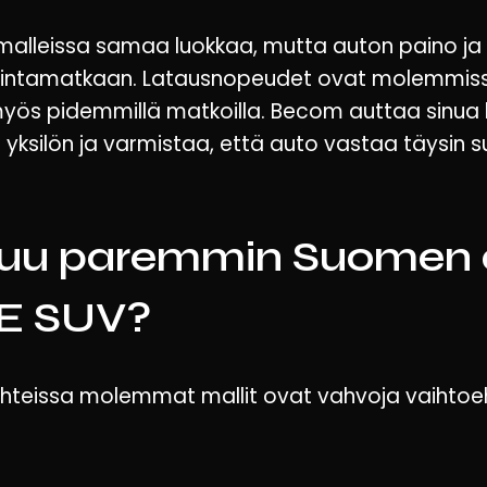
alleissa samaa luokkaa, mutta auton paino ja
imintamatkaan. Latausnopeudet ovat molemmiss
 myös pidemmillä matkoilla. Becom auttaa sinua 
an yksilön ja varmistaa, että auto vastaa täysin 
uu paremmin Suomen o
QE SUV?
hteissa molemmat mallit ovat vahvoja vaihtoeh
lisesti parempi nelivetojärjestelmä tekevät siit
kuntoisemmille teille. Sedan-mallinen EQE on p