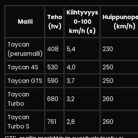
Kiihtyvyys
Teho
Huippunop
Malli
0-100
(hv)
(km/h)
km/h (s)
Taycan
408
5,4
230
(perusmalli)
Taycan 4S
530
4,0
250
Taycan GTS
590
3,7
250
Taycan
680
3,2
260
Turbo
Taycan
761
2,8
260
Turbo S