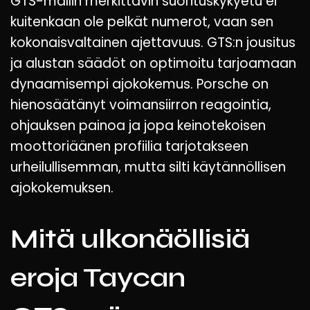
GTS-mallin merkittävin suorituskykyetu ei
kuitenkaan ole pelkät numerot, vaan sen
kokonaisvaltainen ajettavuus. GTS:n jousitus
ja alustan säädöt on optimoitu tarjoamaan
dynaamisempi ajokokemus. Porsche on
hienosäätänyt voimansiirron reagointia,
ohjauksen painoa ja jopa keinotekoisen
moottoriäänen profiilia tarjotakseen
urheilullisemman, mutta silti käytännöllisen
ajokokemuksen.
Mitä ulkonäöllisiä
eroja Taycan