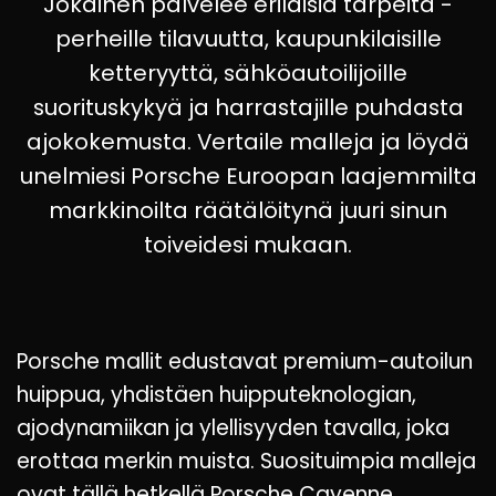
Jokainen palvelee erilaisia tarpeita -
perheille tilavuutta, kaupunkilaisille
ketteryyttä, sähköautoilijoille
suorituskykyä ja harrastajille puhdasta
ajokokemusta. Vertaile malleja ja löydä
unelmiesi Porsche Euroopan laajemmilta
markkinoilta räätälöitynä juuri sinun
toiveidesi mukaan.
Porsche mallit edustavat premium-autoilun
huippua, yhdistäen huipputeknologian,
ajodynamiikan ja ylellisyyden tavalla, joka
erottaa merkin muista. Suosituimpia malleja
ovat tällä hetkellä Porsche Cayenne,