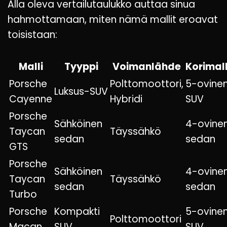
Alla oleva vertailutaulukko auttaa sinua
hahmottamaan, miten nämä mallit eroavat
toisistaan:
Malli
Tyyppi
Voimanlähde
Korimall
Porsche
Polttomoottori,
5-ovine
Luksus-SUV
Cayenne
Hybridi
SUV
Porsche
Sähköinen
4-ovine
Taycan
Täyssähkö
sedan
sedan
GTS
Porsche
Sähköinen
4-ovine
Taycan
Täyssähkö
sedan
sedan
Turbo
Porsche
Kompakti
5-ovine
Polttomoottori
Macan
SUV
SUV